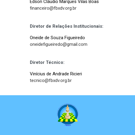
Edson Cláudio Marques Vilas Boas
financeiro@fbxdv.org.br
Diretor de Relações Institucionais:
Oneide de Souza Figueiredo
oneidefigueiredo@gmail.com
Diretor Técnico:
Vinícius de Andrade Ricieri
tecnico@fbxdv.org.br