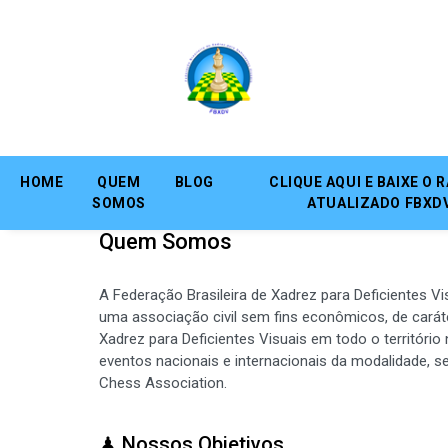
Ir para o conteúdo
HOME
QUEM
BLOG
CLIQUE AQUI E BAIXE O 
SOMOS
ATUALIZADO FBXD
Quem Somos
A Federação Brasileira de Xadrez para Deficientes Vi
uma associação civil sem fins econômicos, de caráter
Xadrez para Deficientes Visuais em todo o território
eventos nacionais e internacionais da modalidade, sen
Chess Association.
♟ Nossos Objetivos