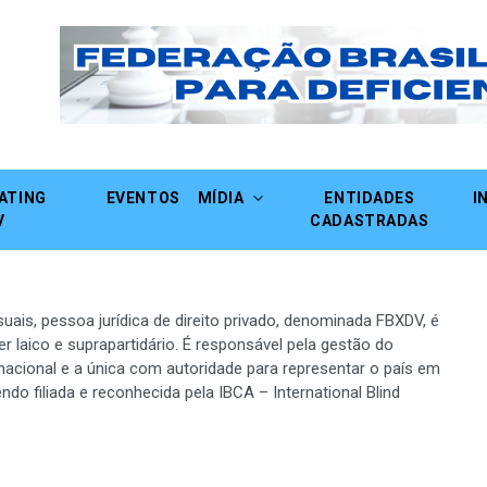
RATING
EVENTOS
MÍDIA
ENTIDADES
I
V
CADASTRADAS
suais, pessoa jurídica de direito privado, denominada FBXDV, é
 laico e suprapartidário. É responsável pela gestão do
 nacional e a única com autoridade para representar o país em
do filiada e reconhecida pela IBCA – International Blind